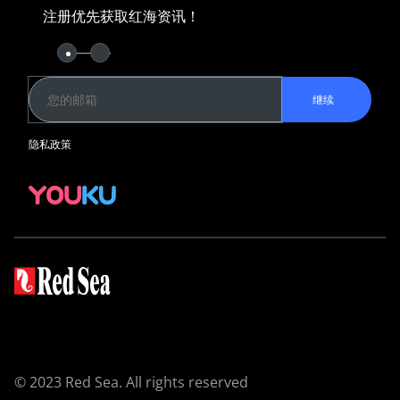
珊瑚饲养指南
注册优先获取红海资讯！
Keep in Touch
红海资讯俱乐部
YouKu
继续
水族箱系统
隐私政策
REEFER G2+
REEFER-S G2+
REEFER G2+ 隔断式系统
MAX NANO
MAX E
MAX S
设备
3-合-1 ReefATO+
ReefRun DC Pump
ReefRun直流
ReefMat
© 2023 Red Sea. All rights reserved
ReefLED 系列