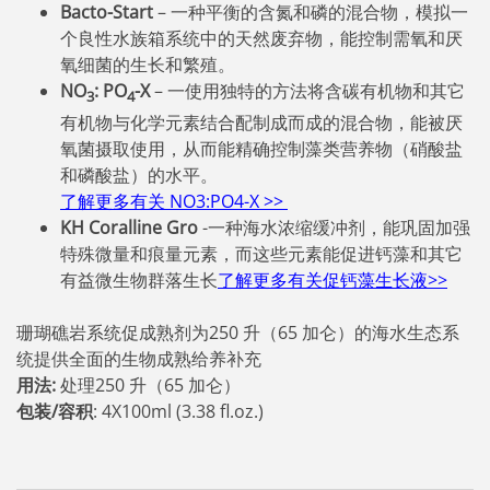
Bacto-Start
– 一种平衡的含氮和磷的混合物，模拟一
个良性水族箱系统中的天然废弃物，能控制需氧和厌
氧细菌的生长和繁殖。
NO
: PO
-X
– 一使用独特的方法将含碳有机物和其它
3
4
有机物与化学元素结合配制成而成的混合物，能被厌
氧菌摄取使用，从而能精确控制藻类营养物（硝酸盐
和磷酸盐）的水平。
了解更多有关 NO3:PO4-X >>
KH Coralline Gro
-一种海水浓缩缓冲剂，能巩固加强
特殊微量和痕量元素，而这些元素能促进钙藻和其它
有益微生物群落生长
了解更多有关促钙藻生长液>>
珊瑚礁岩系统促成熟剂为250 升（65 加仑）的海水生态系
统提供全面的生物成熟给养补充
用法:
处理250 升（65 加仑）
包装/容积
: 4X100ml (3.38 fl.oz.)