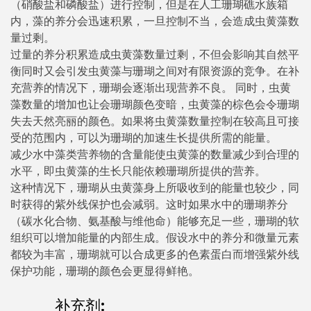
（硝酸盐和磷酸盐）进行控制，但是在人工珊瑚礁水族箱
内，藻的养分会迅速积累，一旦控制不当，会造成虫黄藻数
量过剩。
过量的养分积累造成虫黄藻数量过剩，不但会影响其自然平
衡同时又会引发虫黄藻与珊瑚之间对有限资源的竞争。在补
充营养的情况下，珊瑚会逐渐出现营养不良。 同时，虫黄
藻数量的增加也让会珊瑚颜色变暗，虫黄藻的棕色会令珊瑚
失去天然亮丽的颜色。如果将虫黄藻数量控制在较高且可接
受的范围内，可以为珊瑚的加速生长提供所需的能量。
减少水中藻类营养物的含量能使虫黄藻的数量减少到合理的
水平，即虫黄藻的生长只能依赖珊瑚所提供的营养。
这种情况下，珊瑚从虫黄藻身上所吸收到的能量也较少，同
时获得的紫外线保护也会减弱。这时如果水中的珊瑚养分
（碳水化合物、氨基酸与维他命）能够充足一些，珊瑚的软
组织可以增加能量的内部生成。假设水中的养分和微量元素
都较为丰富，珊瑚就可以合成更多的色素蛋白而增强紫外线
保护功能，珊瑚的颜色会更显得鲜艳。
补充剂: