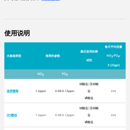
使用说明
每天平均用量
建议使用的测
NO
:PO
-
水族箱类型
推荐的参数
3
4
试剂
X (25gal)
NO
PO
3
4
硝酸盐|亚硝酸
混养珊瑚
1-2ppm
0.08-0.12ppm
盐
2ml
磷酸盐
硝酸盐|亚硝酸
SPS断枝
1-2ppm
0.08-0.12ppm
盐
2ml
磷酸盐