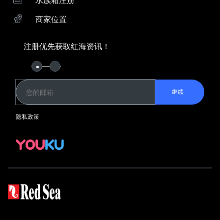
下载ReefBeat应用程序
商家位置
向导
系统比较
珊瑚饲养指南
注册优先获取红海资讯！
Keep in Touch
红海资讯俱乐部
YouKu
继续
水族箱系统
隐私政策
REEFER G2+
REEFER-S G2+
REEFER G2+ 隔断式系统
MAX NANO
MAX E
MAX S
设备
3-合-1 ReefATO+
ReefRun DC Pump