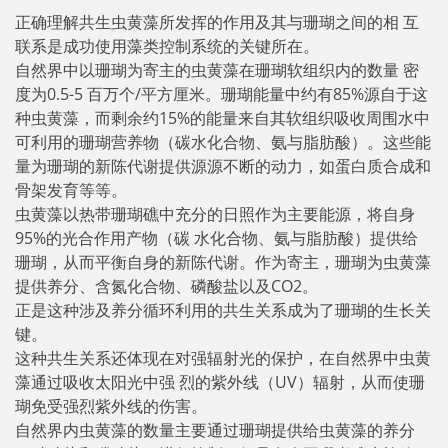
正确理解共生虫黄藻所发挥的作用及其与珊瑚之间的相 互
联系是成功使用藻类控制系统的关键所在。
自然界中以珊瑚为寄主的虫黄藻在珊瑚软组织内的数量 密
度为0.5-5 百万个/平方厘米。珊瑚能量中约有85%源自于这
种虫黄藻，而剩余约15%的能量来自其软组织吸收周围水中
可利用的珊瑚营养物（碳水化合物、氨与脂肪酸）。这些能
量为珊瑚的新陈代谢提供源源不断的动力，如蛋白质合成和
骨架发育等等。
虫黄藻以热带珊瑚礁中充分的日照作为主要能源，将自身
95%的光合作用产物（碳 水化合物、氨与脂肪酸）提供给
珊瑚，从而平衡自身的新陈代谢。作为寄主，珊瑚为虫黄藻
提供养分、含氮化合物、磷酸盐以及CO2。
正是这种涉及养分循环利用的共生关系成为了珊瑚的生长关
键。
这种共生关系还体现在对强辐射光的保护，在自然界中虫黄
藻通过吸收太阳光中强 烈的紫外线（UV）辐射，从而使珊
瑚免受强烈紫外线的伤害。
自然界内虫黄藻的数量主要通过珊瑚提供给虫黄藻的养分