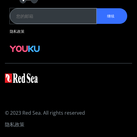
红海资讯俱乐部
YouKu
继续
水族箱系统
隐私政策
REEFER G2+
REEFER-S G2+
REEFER G2+ 隔断式系统
MAX NANO
MAX E
MAX S
设备
3-合-1 ReefATO+
ReefRun DC Pump
ReefRun直流
ReefMat
© 2023 Red Sea. All rights reserved
ReefLED 系列
ReefWave造流泵
隐私政策
ReefDose滴定泵