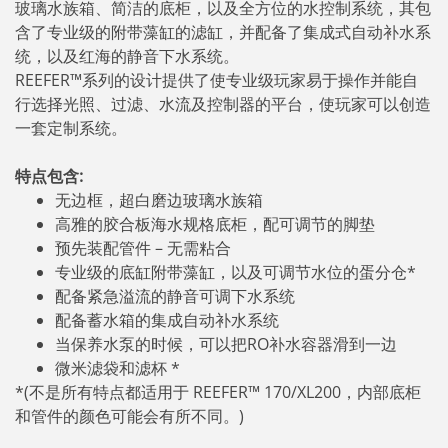
玻璃水族箱、简洁的底柜，以及全方位的水控制系统，其包
含了专业级的附带藻缸的滤缸，并配备了集成式自动补水系
统，以及红海的静音下水系统。
REEFER™系列的设计提供了使专业级玩家易于操作并能自
行选择光照、过滤、水流及控制器的平台，使玩家可以创造
一套定制系统。
特点包含:
无边框，超白磨边玻璃水族箱
高雅的胶合板海水规格底柜，配可调节的脚垫
预先装配管件 – 无需粘合
专业级的底缸附带藻缸，以及可调节水位的蛋分仓*
配备紧急溢流的静音可调下水系统
配备蓄水箱的集成自动补水系统
当保养水泵的时候，可以把RO补水容器滑到一边
微米滤袋和滤杯 *
*(不是所有特点都适用于 REEFER™ 170/XL200，内部底柜
和管件的颜色可能会有所不同。)