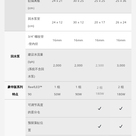
缸隔离板
24 x 21
30 x 25
25 x 25
25 x 36
(cm）
回水泵室
24 x 12
30 x 12
20 x 17
26 x 24
(cm)
3/4” 螺纹管
16mm
16mm
16mm
16mm
-管内径
建议水流量
回水泵
(lph)
2,000
2,000
2,500
3,000
(系统不含回
水泵)
豪华版系列
ReefLED™
1 组
1 组
2 组
2 组
180W
特点
90
50W
90W
180W
可调节高度
的蛋分仓
预留藻缸位
置