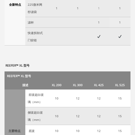
全新特点
225微米网
1
1
1
1
纱滤袋
滤杯
1
1
快速拆卸式
门铰链
REEFER™ XL 型号
REEFER™ XL 型号
描述
XL 200
XL 300
XL 425
XL 525
前玻超白玻
10
12
12
15
璃（
mm
）
侧玻超白玻
10
12
12
15
璃（
mm
）
主要特点
底玻
10
10
12
15