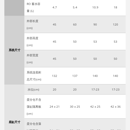
RO 蓄水容
4.7
5.4
10.9
18
量 (L)
外部长度
45
60
90
120
(cm)
外部高度
45
50
53
53
(cm)
系统尺寸
外部宽度
45
50
50
50
(cm)
系统连底柜
132
137
140
140
总尺寸(cm)
水位(cm)
20
20
17-23
17-23
蛋分仓不含
藻缸隔离板
24 x 21
30 x 25
42 x 25
42 x 36
(cm）
底缸尺寸
蛋分仓含藻