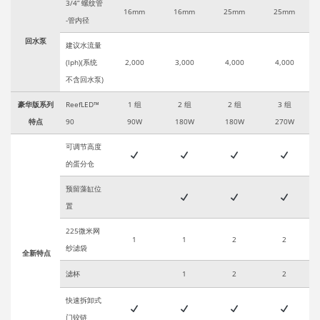
3/4” 螺纹管
16mm
16mm
25mm
25mm
-管内径
回水泵
建议水流量
(lph)(系统
2,000
3,000
4,000
4,000
不含回水泵)
豪华版系列
ReefLED™
1 组
2 组
2 组
3 组
特点
90
90W
180W
180W
270W
可调节高度
的蛋分仓
预留藻缸位
置
225微米网
1
1
2
2
纱滤袋
全新特点
滤杯
1
2
2
快速拆卸式
门铰链