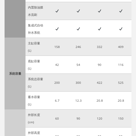
内置除油膜
水流刷
集成式自动
补水系统
主缸容量
158
246
332
409
(L)
底缸容量
42
54
90
116
(L)
系统容量
系统总容量
200
300
422
525
(L)
蓄水容量
6.7
12.3
20.8
20.8
(L)
外部长度
60
90
120
150
(cm)
外部高度