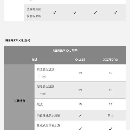
坚固耐用的
胶合板底柜
REEFER™ XXL 型号
REEFER™ XXL 型号
描述
XXL625
XXL750 V3
前玻超白玻璃
19
19
（
mm
）
侧玻超白玻璃
19
19
（
mm
）
主要特点
底玻
15
19
内置除油膜水流刷
加大
集成式自动补水系