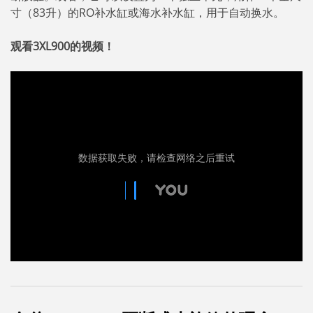
寸（83升）的RO补水缸或海水补水缸，用于自动换水。
观看3XL900的视频！