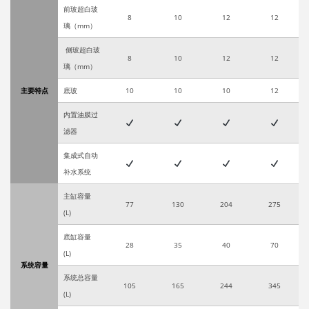
前玻超白玻
8
10
12
12
璃（
mm
）
侧玻超白玻
8
10
12
12
璃（
mm
）
主要特点
底玻
10
10
10
12
内置油膜过
滤器
集成式自动
补水系统
主缸容量
77
130
204
275
(L)
底缸容量
28
35
40
70
(L)
系统容量
系统总容量
105
165
244
345
(L)