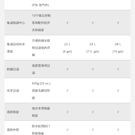
(PSK 加气件)
10个独立控制
集成电源中心
泵和配件的开
√
√
√
关和插座
方便的储水箱
集成自动补水
22 L
29 L
38 L
和过滤池内浮
系统
(6 gal)
(7.5 gal)
(10 gal)
阀
低密度海绵过
机械过滤
√
√
√
滤
600g (20 oz.)
化学过滤
高级无磷活性
√
√
√
碳
海水专用电镀
底柜框架
√
√
√
框架
防水处理的门
底柜外部
√
√
√
和装饰板