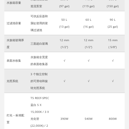
水族箱容量
造流泵室
(97 gal)
(119 gal)
(150 gal)
可供反应器和
50 L
60 L
90 L
过滤池容量
藻缸使用的玻
(13 gal)
(16 gal)
(25 gal)
璃过滤池
水族箱玻璃厚
12 mm
12 mm
15 mm
三面超白玻璃
度
(1/2”)
(1/2”)
( 5/8”)
水族箱全宽度
表面水收集
√
√
√
的表面收集器
3 个独立控制
光照系统
的可滑动和旋
√
√
√
转光照系统
T5 REEF-SPEC
蓝白 5 X
15,000K / 3 X
灯光 – 标准配
光化管
390W
540W
800W
置
(22,000K) / 2