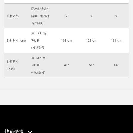
防水的过滤池
底柜内部
隔间，制冷机
√
√
√
专用隔间
高: 168, 宽:
外形尺寸 (cm)
70, 长
105 cm
129 cm
161 cm
(根据型号)
高: 66”, 宽:
外形尺寸
28”,长
42”
51”
64”
(inch)
(根据型号)
快速链接