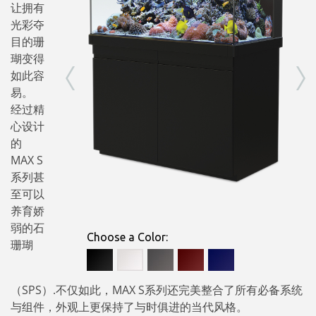
让拥有
光彩夺
目的珊
瑚变得
如此容
易。
经过精
心设计
的
MAX S
系列甚
至可以
养育娇
弱的石
Choose a Color:
珊瑚
（SPS）.不仅如此，MAX S系列还完美整合了所有必备系统
与组件，外观上更保持了与时俱进的当代风格。