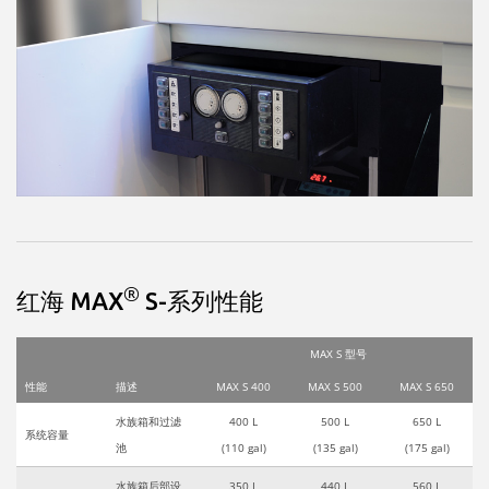
®
红海 MAX
S-系列性能
MAX S 型号
性能
描述
MAX S 400
MAX S 500
MAX S 650
水族箱和过滤
400 L
500 L
650 L
系统容量
池
(110 gal)
(135 gal)
(175 gal)
水族箱后部设
350 L
440 L
560 L