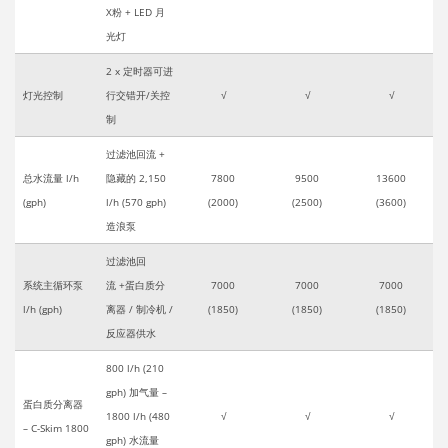
X粉 + LED 月
光灯
2 x 定时器可进
灯光控制
行交错开/关控
√
√
√
制
过滤池回流 +
总水流量 l/h
隐藏的 2,150
7800
9500
13600
(gph)
l/h (570 gph)
(2000)
(2500)
(3600)
造浪泵
过滤池回
系统主循环泵
流
+蛋白质分
7000
7000
7000
l/h (gph)
离器 / 制冷机 /
(1850)
(1850)
(1850)
反应器供水
800 l/h (210
gph) 加气量 –
蛋白质分离器
1800 l/h (480
√
√
√
– C-Skim 1800
gph) 水流量