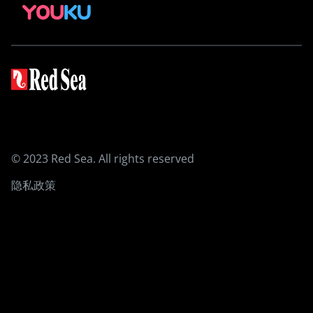
REEFER G2+ 隔断式系统
MAX NANO
MAX E
MAX S
设备
3-合-1 ReefATO+
ReefRun DC Pump
ReefRun直流
ReefMat
© 2023 Red Sea. All rights reserved
ReefLED 系列
ReefWave造流泵
隐私政策
ReefDose滴定泵
REEFER 蛋分
珊瑚礁岩护理产品
红海盐
珊瑚加强型盐
基础元素
藻类控制程序