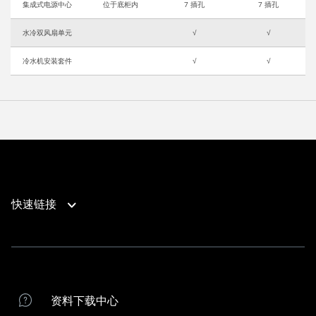
集成式电源中心
位于底柜内
7 插孔
7 插孔
水冷双风扇单元
√
√
冷水机安装套件
√
√
快速链接
产品支持
联系我们
产品支持
商家位置
红海水族箱注册
资料下载中心
红海经销商