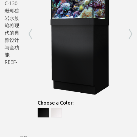
C-130
珊瑚礁
岩水族
箱将现
代的典
雅设计
与全功
能
REEF-
Choose a Color: