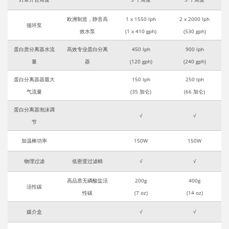
欧洲制造，静音高
1 x 1550 lph
2 x 2000 lph
循环泵
效水泵
(1 x 410 gph)
(530 gph)
蛋白质分离器水流
高效专业蛋白分离
450 lph
900 lph
量
器
(120 gph)
(240 gph)
蛋白分离器器最大
150 lph
250 lph
气流量
(35 加仑)
(66 加仑)
蛋白分离器泡沫调
√
√
节
加温棒功率
150W
150W
物理过滤
低密度过滤棉
√
√
高品质无磷酸盐活
200g
400g
活性碳
性碳
(7 oz)
(14 oz)
媒介盒
√
√