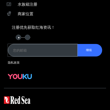
水族箱注册
下载ReefBeat应用程序
商家位置
向导
系统比较
珊瑚饲养指南
注册优先获取红海资讯！
Keep in Touch
红海资讯俱乐部
YouKu
继续
水族箱系统
隐私政策
REEFER G2+
REEFER-S G2+
REEFER G2+ 隔断式系统
MAX NANO
MAX E
MAX S
设备
3-合-1 ReefATO+