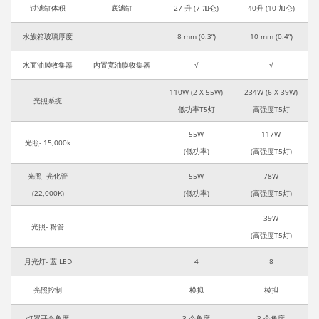
过滤缸体积
底滤缸
27 升 (7 加仑)
40升 (10 加仑)
水族箱玻璃厚度
8 mm (0.3”)
10 mm (0.4”)
水面油膜收集器
内置宽油膜收集器
√
√
110W (2 X 55W)
234W (6 X 39W)
光照系统
低功率T5灯
高强度T5灯
55W
117W
光照- 15,000k
(低功率)
(
高强度T5灯
)
光照- 光化管
55W
78W
(22,000K)
(
低功率
)
(
高强度T5灯
)
39W
光照- 粉管
(
高强度T5灯
)
月光灯- 蓝 LED
4
8
光照控制
模拟
模拟
灯罩开合角度
3 个角度
3 个角度