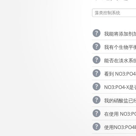
我能将添加剂
我有个生物平
能否在淡水系统
看到 NO3:P
NO3:PO4-
我的硝酸盐已经低
在使用 NO3:P
使用NO3:P