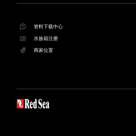
联系我们
系统比较
产品支持
珊瑚饲养指南
商家位置
红海水族箱注册
资料下载中心
红海经销商
水族箱注册
下载ReefBeat应用程序
商家位置
水族箱系统
设备
REEFER G2+
3-合-1 ReefATO+
REEFER-S G2+
ReefRun DC Pu
REEFER G2+ 隔断式系统
ReefRun直流
MAX NANO
ReefMat
MAX E
ReefLED 系列
MAX S
ReefWave造流
ReefDose滴定泵
REEFER 蛋分