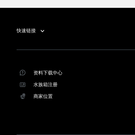
快速链接
产品支持
向导
联系我们
系统比较
产品支持
珊瑚饲养指南
商家位置
红海水族箱注册
资料下载中心
红海经销商
水族箱注册
下载ReefBeat应用程序
商家位置
水族箱系统
设备
REEFER G2+
3-合-1 ReefATO+
REEFER-S G2+
ReefRun DC Pu
REEFER G2+ 隔断式系统
ReefRun直流
MAX NANO
ReefMat
MAX E
ReefLED 系列