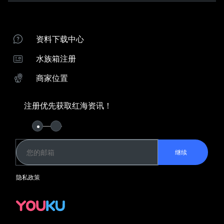
联系我们
产品支持
商家位置
红海水族箱注册
资料下载中心
红海经销商
水族箱注册
下载ReefBeat应用程序
商家位置
向导
系统比较
珊瑚饲养指南
注册优先获取红海资讯！
Keep in Touch
红海资讯俱乐部
YouKu
继续
水族箱系统
隐私政策
REEFER G2+
REEFER-S G2+
REEFER G2+ 隔断式系统
MAX NANO