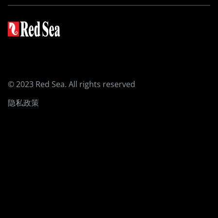
MAX E
MAX S
设备
3-合-1 ReefATO+
ReefRun DC Pump
ReefRun直流
ReefMat
© 2023 Red Sea. All rights reserved
ReefLED 系列
ReefWave造流泵
隐私政策
ReefDose滴定泵
REEFER 蛋分
珊瑚礁岩护理产品
红海盐
珊瑚加强型盐
基础元素
藻类控制程序
微量元素
珊瑚粮